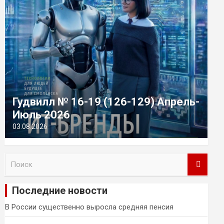
Гудвилл № 16-19 (126-129) Апрель-
Июль 2026
03.08.2026
П
о
и
Последние новости
с
к
В России существенно выросла средняя пенсия