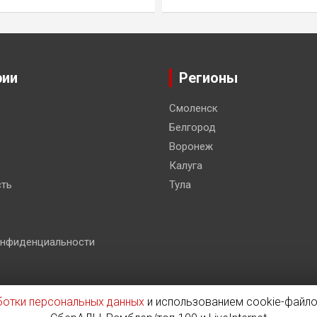
рии
Регионы
Смоленск
Белгород
Воронеж
Калуга
ть
Тула
онфиденциальности
ботки персональных данных
и использованием cookie-файло