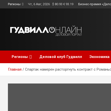
Skip
Регионы
Чт, 6 Авг, 2026
$ 80.93 € 93.19
Бизнес-премия «Дело
to
content
Регионы
Деловой клуб Гудвилл
Экономика
Главная
Спартак намерен расторгнуть контракт с Романь