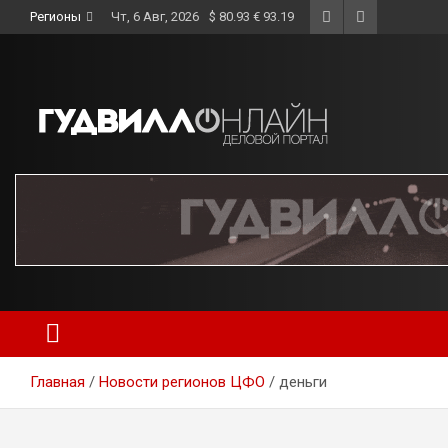
Skip
Регионы
Чт, 6 Авг, 2026
$ 80.93 € 93.19
to
content
Главная
Новости регионов ЦФО
деньги