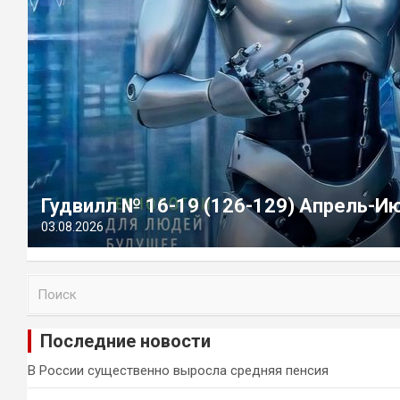
Гудвилл № 16-19 (126-129) Апрель-И
03.08.2026
П
о
и
Последние новости
с
к
В России существенно выросла средняя пенсия