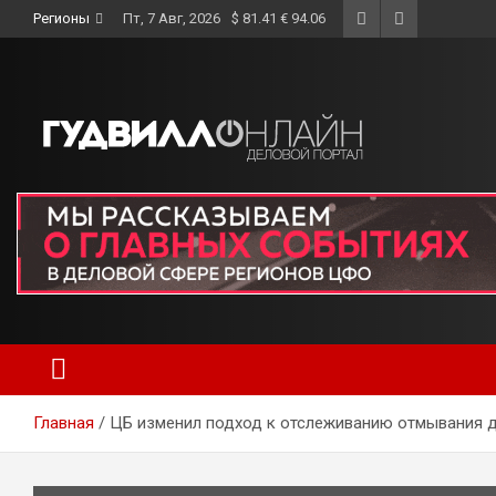
Skip
Регионы
Пт, 7 Авг, 2026
$ 81.41 € 94.06
to
content
Главная
ЦБ изменил подход к отслеживанию отмывания д