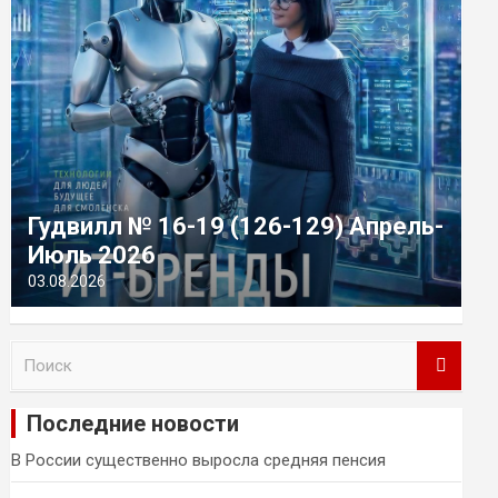
Гудвилл № 16-19 (126-129) Апрель-
Июль 2026
03.08.2026
П
о
и
Последние новости
с
к
В России существенно выросла средняя пенсия