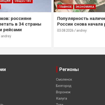
ДАКЦИИ
ОБЩЕСТВО
ГЛАВНОЕ
ЭКОНОМИКА
ков: россияне
Популярность наличн
летать в 34 страны
России снова начала 
и рейсами
03.08.2026
andrey
andrey
рии
Регионы
Смоленск
Белгород
Воронеж
Калуга
ть
Тула