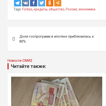
Tags:
Forbes
,
кредиты
,
общество
,
Россия
,
экономика
Навигация
Доля госпрограмм в ипотеке приблизилась к
по
80%
записям
Новости СМИ2
Читайте также: