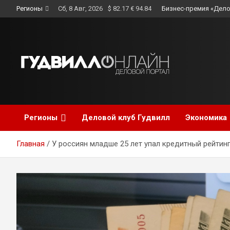
Skip
Регионы
Сб, 8 Авг, 2026
$ 82.17 € 94.84
Бизнес-премия «Дело
to
content
Регионы
Деловой клуб Гудвилл
Экономика
Главная
У россиян младше 25 лет упал кредитный рейтин