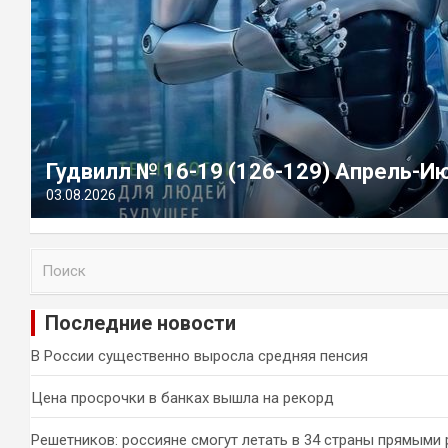
Гудвилл № 16-19 (126-129) Апрель-И
03.08.2026
П
о
и
Последние новости
с
к
В России существенно выросла средняя пенсия
Цена просрочки в банках вышла на рекорд
Решетников: россияне смогут летать в 34 страны прямыми