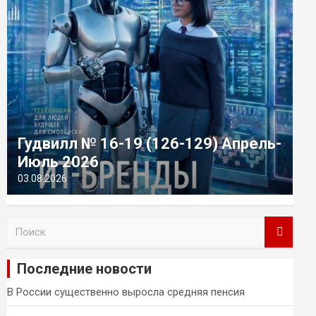
Гудвилл № 16-19 (126-129) Апрель-
Июль 2026
03.08.2026
П
о
и
Последние новости
с
к
В России существенно выросла средняя пенсия