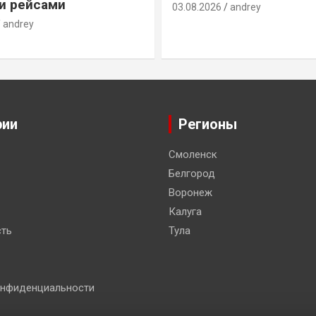
и рейсами
03.08.2026
andrey
andrey
рии
Регионы
Смоленск
Белгород
Воронеж
Калуга
ть
Тула
онфиденциальности