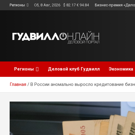
Skip
Регионы
Сб, 8 Авг, 2026
$ 82.17 € 94.84
Бизнес-премия «Дело
to
content
Регионы
Деловой клуб Гудвилл
Экономика
Главная
В России аномально выросло кредитование биз