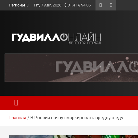
Skip
Регионы
Пт, 7 Авг, 2026
$ 81.41 € 94.06
to
content
Главная
В России начнут маркировать вредную еду