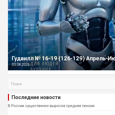
Гудвилл № 16-19 (126-129) Апрель-И
03.08.2026
П
о
и
Последние новости
с
к
В России существенно выросла средняя пенсия