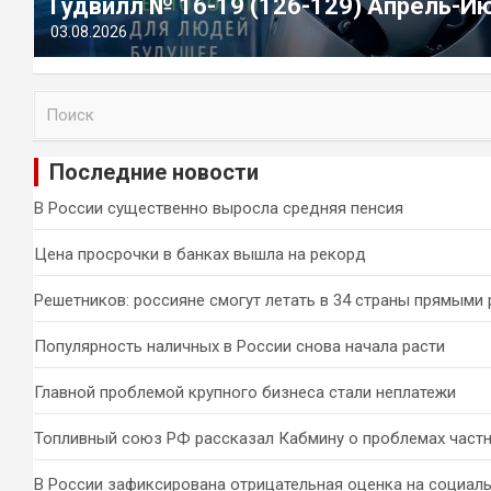
Гудвилл № 16-19 (126-129) Апрель-И
03.08.2026
П
о
и
Последние новости
с
к
В России существенно выросла средняя пенсия
Цена просрочки в банках вышла на рекорд
Решетников: россияне смогут летать в 34 страны прямыми
Популярность наличных в России снова начала расти
Главной проблемой крупного бизнеса стали неплатежи
Топливный союз РФ рассказал Кабмину о проблемах част
В России зафиксирована отрицательная оценка на социал