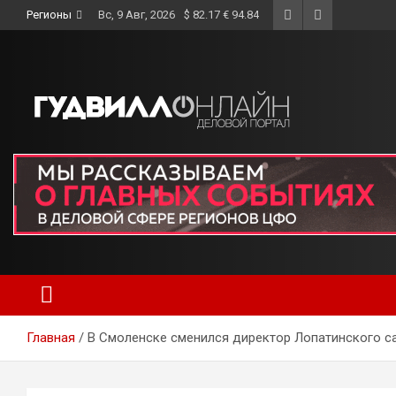
Skip
Регионы
Вс, 9 Авг, 2026
$ 82.17 € 94.84
to
content
Главная
В Смоленске сменился директор Лопатинского с