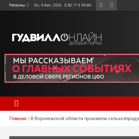
Skip
Регионы
Вс, 9 Авг, 2026
$ 82.17 € 94.84
to
content
Главная
В Воронежской области произвели сельхозпроду