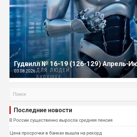
Гудвилл № 16-19 (126-129) Апрель-И
03.08.2026
П
о
и
Последние новости
с
к
В России существенно выросла средняя пенсия
Цена просрочки в банках вышла на рекорд