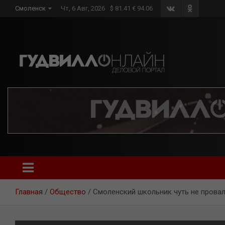
Skip
Смоленск
Чт, 6 Авг, 2026
$ 81.41 € 94.06
to
content
Главная
Общество
Смоленский школьник чуть не прова