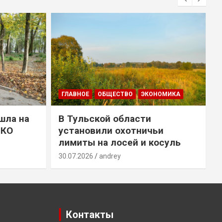
ГЛАВНОЕ
ОБЩЕСТВО
ЭКОНОМИКА
шла на
В Тульской области
ТКО
установили охотничьи
лимиты на лосей и косуль
2
30.07.2026
andrey
Контакты