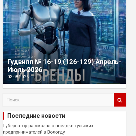
Гудвилл № 16-19 (126-129) Апрель-
Июль 2026
03.08.2026
П
о
и
Последние новости
с
к
Губернатор рассказал о поездке тульских
предпринимателей в Вологду