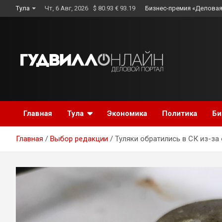
Skip
Тула
Чт, 6 Авг, 2026
$ 80.93 € 93.19
Бизнес-премия «Деловая
to
content
Главная
Тула
Экономика
Политика
Би
Главная
Выбор редакции
Туляки обратились в СК из-за 