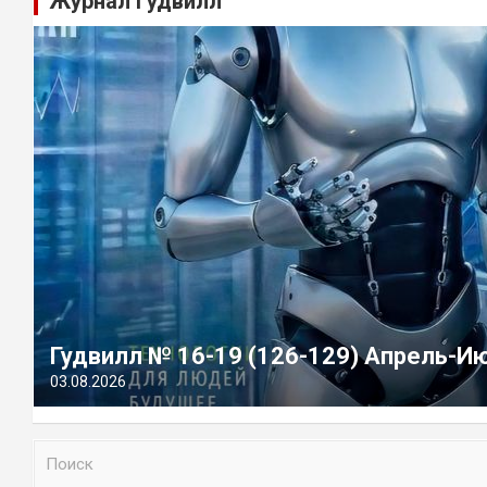
Журнал Гудвилл
Гудвилл № 16-19 (126-129) Апрель-И
03.08.2026
П
о