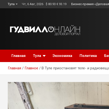
Skip
Тула
Чт, 6 Авг, 2026
$ 80.93 € 93.19
Бизнес-премия «Деловая
to
content
Главная
Тула
Экономика
Политика
Би
Главная
Главное
В Туле приостановят теле- и радиовещ