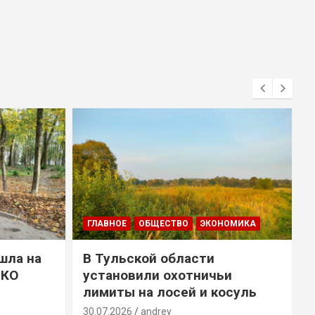
ГЛАВНОЕ
ОБЩЕСТВО
ЭКОНОМИКА
шла на
В Тульской области
ТКО
установили охотничьи
лимиты на лосей и косуль
2
30.07.2026
andrey