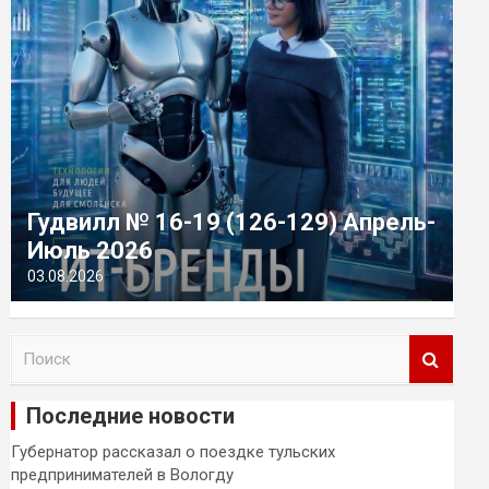
Гудвилл № 16-19 (126-129) Апрель-
Июль 2026
03.08.2026
П
о
и
Последние новости
с
к
Губернатор рассказал о поездке тульских
предпринимателей в Вологду