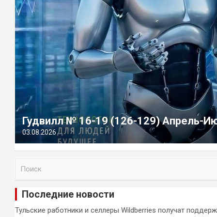
Гудвилл № 16-19 (126-129) Апрель-И
03.08.2026
П
о
и
Последние новости
с
к
Тульские работники и селлеры Wildberries получат поддер