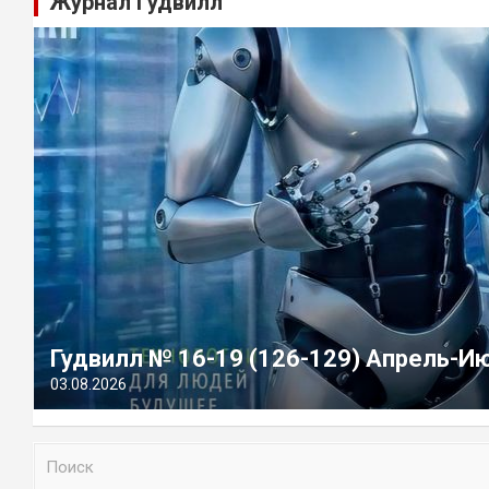
Журнал Гудвилл
Гудвилл № 16-19 (126-129) Апрель-И
03.08.2026
П
о