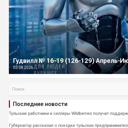
Гудвилл № 16-19 (126-129) Апрель-И
03.08.2026
П
о
и
Последние новости
с
к
Тульские работники и селлеры Wildberries получат поддер
Губернатор рассказал о поездке тульских предпринимател