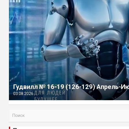
Гудвилл № 16-19 (126-129) Апрель-И
03.08.2026
П
о
и