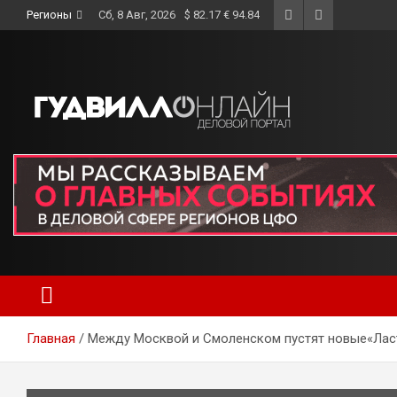
Skip
Регионы
Сб, 8 Авг, 2026
$ 82.17 € 94.84
to
content
Главная
Между Москвой и Смоленском пустят новые«Лас