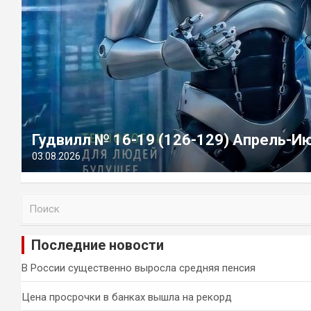
Гудвилл № 16-19 (126-129) Апрель-И
03.08.2026
П
о
и
Последние новости
с
к
В России существенно выросла средняя пенсия
Цена просрочки в банках вышла на рекорд