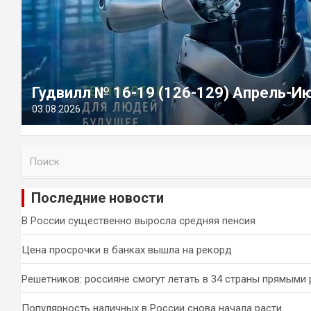
Гудвилл № 16-19 (126-129) Апрель-И
03.08.2026
П
о
и
Последние новости
с
к
В России существенно выросла средняя пенсия
Цена просрочки в банках вышла на рекорд
Решетников: россияне смогут летать в 34 страны прямыми
Популярность наличных в России снова начала расти