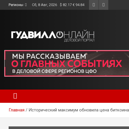
Skip
Регионы
Сб, 8 Авг, 2026
$ 82.17 € 94.84
to
content
Главная
Исторический максимум обновила цена биткоина