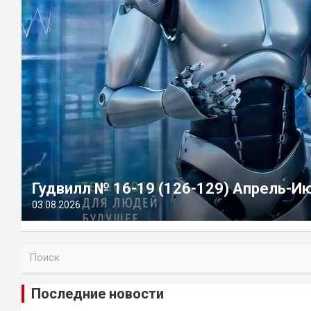
Гудвилл № 16-19 (126-129) Апрель-И
03.08.2026
П
о
и
Последние новости
с
к