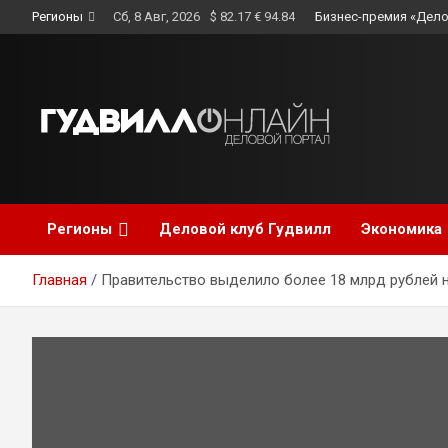
Skip
Регионы
Сб, 8 Авг, 2026
$ 82.17 € 94.84
Бизнес-премия «Дело
to
content
Регионы
Деловой клуб Гудвилл
Экономика
Главная
Правительство выделило более 18 млрд рублей 