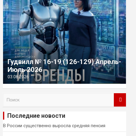
Гудвилл № 16-19 (126-129) Апрель-
Июль 2026
03.08.2026
П
о
и
Последние новости
с
к
В России существенно выросла средняя пенсия