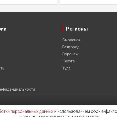
рии
Регионы
Смоленск
Белгород
Воронеж
Калуга
ть
Тула
онфиденциальности
ботки персональных данных
и использованием cookie-файло