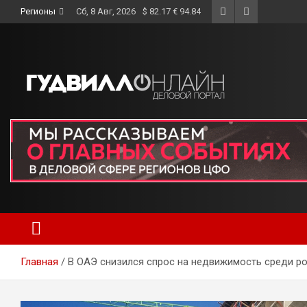
Skip
Регионы
Сб, 8 Авг, 2026
$ 82.17 € 94.84
to
content
Главная
В ОАЭ снизился спрос на недвижимость среди р