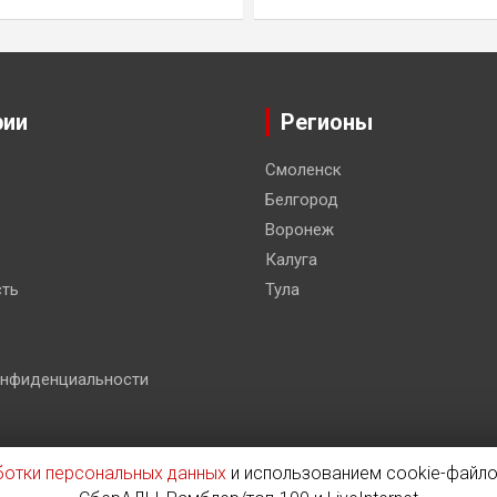
рии
Регионы
Смоленск
Белгород
Воронеж
Калуга
ть
Тула
онфиденциальности
ботки персональных данных
и использованием cookie-файло