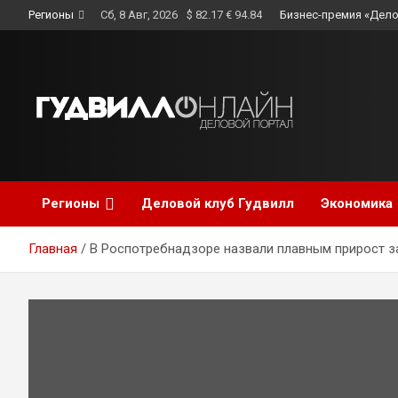
Skip
Регионы
Сб, 8 Авг, 2026
$ 82.17 € 94.84
Бизнес-премия «Дело
to
content
Регионы
Деловой клуб Гудвилл
Экономика
Главная
В Роспотребнадзоре назвали плавным прирост 