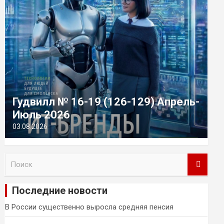
Гудвилл № 16-19 (126-129) Апрель-
Июль 2026
03.08.2026
П
о
и
Последние новости
с
к
В России существенно выросла средняя пенсия