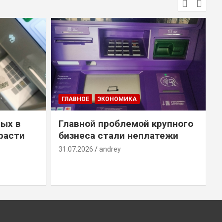
ГЛАВНОЕ
ЭКОНОМИКА
ых в
Главной проблемой крупного
расти
бизнеса стали неплатежи
31.07.2026
andrey
3