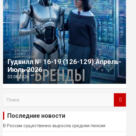
Гудвилл № 16-19 (126-129) Апрель-
Июль 2026
03.08.2026
П
о
и
Последние новости
с
к
В России существенно выросла средняя пенсия