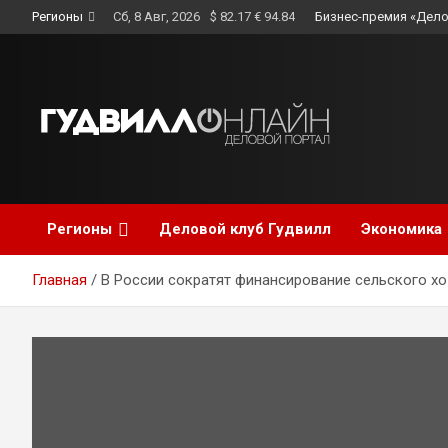
Skip
Регионы
Сб, 8 Авг, 2026
$ 82.17 € 94.84
Бизнес-премия «Дело
to
content
Регионы
Деловой клуб Гудвилл
Экономика
Главная
В России сократят финансирование сельского х