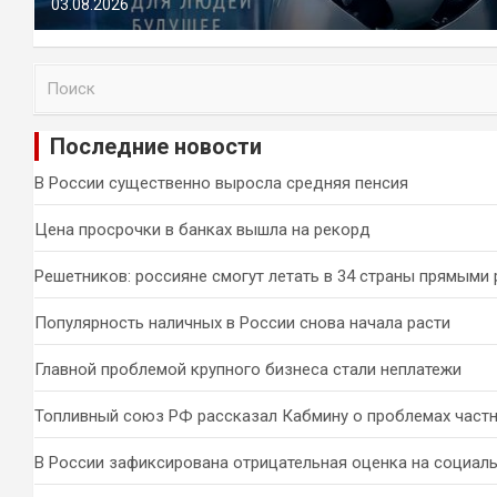
03.08.2026
П
о
и
Последние новости
с
к
В России существенно выросла средняя пенсия
Цена просрочки в банках вышла на рекорд
Решетников: россияне смогут летать в 34 страны прямыми
Популярность наличных в России снова начала расти
Главной проблемой крупного бизнеса стали неплатежи
Топливный союз РФ рассказал Кабмину о проблемах част
В России зафиксирована отрицательная оценка на социал