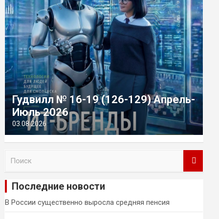
Гудвилл № 16-19 (126-129) Апрель-
Июль 2026
03.08.2026
П
о
и
Последние новости
с
к
В России существенно выросла средняя пенсия