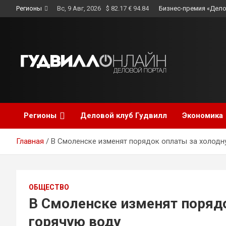
Skip
Регионы
Вс, 9 Авг, 2026
$ 82.17 € 94.84
Бизнес-премия «Дело
to
content
Регионы
Деловой клуб Гудвилл
Экономика
Главная
В Смоленске изменят порядок оплаты за холодн
ОБЩЕСТВО
В Смоленске изменят поряд
горячую воду