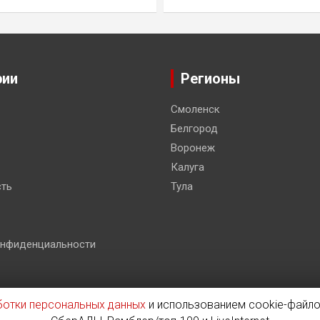
рии
Регионы
Смоленск
Белгород
Воронеж
Калуга
ть
Тула
онфиденциальности
ботки персональных данных
и использованием cookie-файло