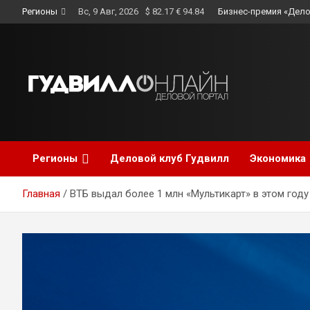
Skip
Регионы
Вс, 9 Авг, 2026
$ 82.17 € 94.84
Бизнес-премия «Дело
to
content
Регионы
Деловой клуб Гудвилл
Экономика
Главная
ВТБ выдал более 1 млн «Мультикарт» в этом году