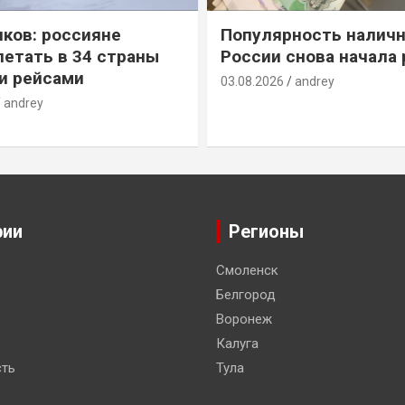
ков: россияне
Популярность наличн
летать в 34 страны
России снова начала 
и рейсами
03.08.2026
andrey
andrey
рии
Регионы
Смоленск
Белгород
Воронеж
Калуга
ть
Тула