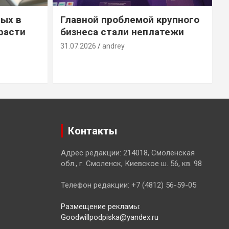
ых в
Главной проблемой крупного
расти
бизнеса стали неплатежи
31.07.2026
andrey
3
Контакты
Адрес редакции: 214018, Смоленская
обл., г. Смоленск, Киевское ш. 56, кв. 98
Телефон редакции: +7 (4812) 56-59-05
Размещение рекламы:
Goodwillpodpiska@yandex.ru