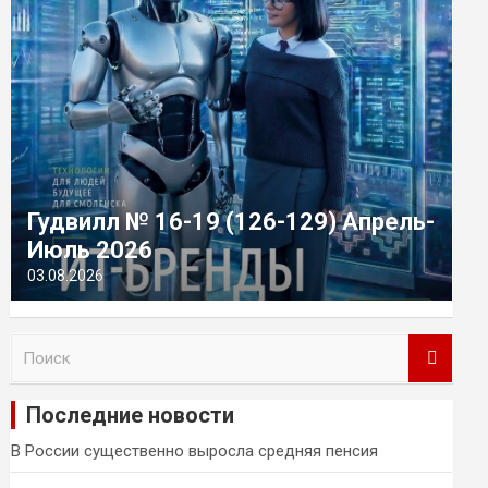
Гудвилл № 16-19 (126-129) Апрель-
Июль 2026
03.08.2026
П
о
и
Последние новости
с
к
В России существенно выросла средняя пенсия