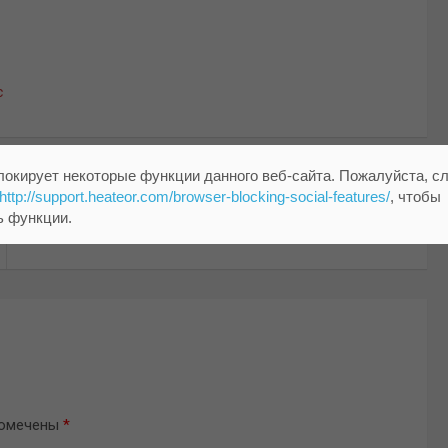
с
локирует некоторые функции данного веб-сайта. Пожалуйста, с
http://support.heateor.com/browser-blocking-social-features/
, чтобы
В Смоленске запланировали реконструкцию
ь функции.
юбилейной набережной
помечены
*