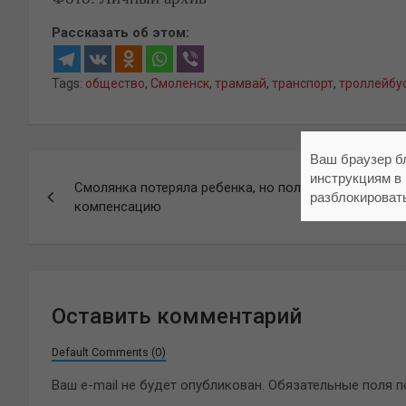
Рассказать об этом:
Tags:
общество
,
Смоленск
,
трамвай
,
транспорт
,
троллейбу
Ваш браузер б
Навигация
инструкциям в
Смолянка потеряла ребенка, но получит за него
по
разблокироват
компенсацию
записям
Оставить комментарий
Default Comments (0)
Ваш e-mail не будет опубликован.
Обязательные поля 