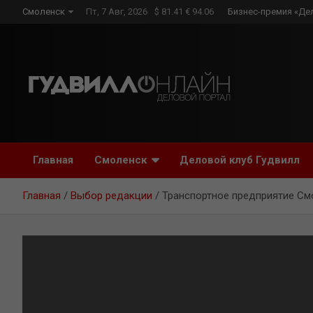
Skip
Смоленск
Пт, 7 Авг, 2026
$ 81.41 € 94.06
Бизнес-премия «Де
to
content
Главная
Смоленск
Деловой клуб Гудвилл
Главная
Выбор редакции
Транспортное предприятие См