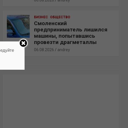
06.08.2026
andrey
БИЗНЕС
ОБЩЕСТВО
Смоленский
предприниматель лишился
машины, попытавшись
провезти драгметаллы
06.08.2026
andrey
ледуйте