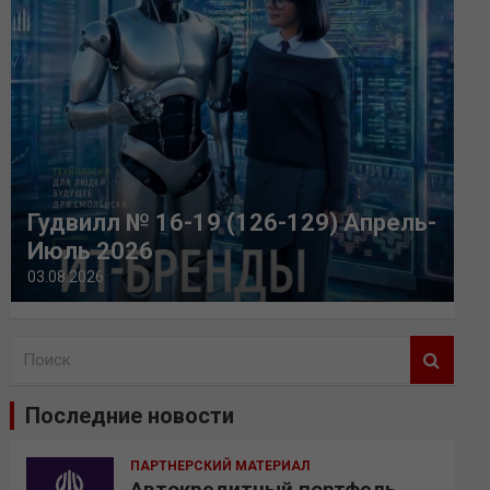
Гудвилл № 16-19 (126-129) Апрель-
Июль 2026
03.08.2026
П
о
и
Последние новости
с
к
ПАРТНЕРСКИЙ МАТЕРИАЛ
Автокредитный портфель