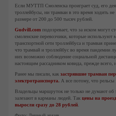
Если МУТТП Смоленска проиграет суд, его деят
троллейбусы, ни трамваи в это время ходить не
размере от 200 до 500 тысяч рублей.
Gudvill.com
подозревает, что за иском могут 
смоленские перевозчики, которые используют 
транспортной сети троллейбуса и трамвая прин
что трамвай и троллейбус во время пандемии л
них возможно соблюдение социальной дистанции
настоящим рассадником ковида, прежде всего, и
Ранее мы писали, как
застрявшие трамваи пе
электротранспорта.
А все потому, что рельсы 
Владельцы маршруток не только не думают об 
залезают в карманы людей. Так
цены на проез
выросли сразу до 28 рублей
.
Фото: Личный архив