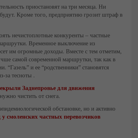
ельность приостановят на три месяца. Ни
 будут. Кроме того, предприятию грозит штраф в
стоять нечистоплотные конкуренты – частные
маршрутки. Временное выключение из
есет им огромные доходы. Вместе с тем отметим,
учше самой современной маршрутки, так как в
. “Газель” и ее “родственники” становятся
з-за тесноты .
рекрыли Заднепровье для движения
нужно чистить от снега.
эпидемиологической обстановке, но и активно
д у смоленских частных перевозчиков