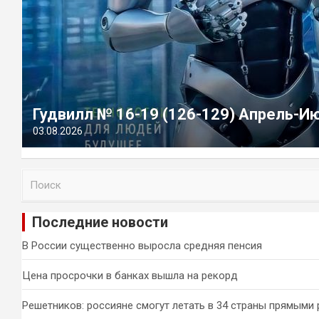
Гудвилл № 16-19 (126-129) Апрель-И
03.08.2026
П
о
и
Последние новости
с
к
В России существенно выросла средняя пенсия
Цена просрочки в банках вышла на рекорд
Решетников: россияне смогут летать в 34 страны прямыми