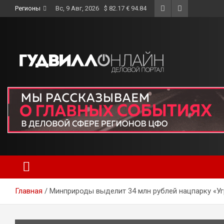
Skip
Регионы
Вс, 9 Авг, 2026
$ 82.17 € 94.84
to
content
Главная
Минприроды выделит 34 млн рублей нацпарку «Уг