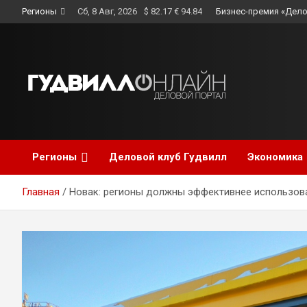
Skip
Регионы
Сб, 8 Авг, 2026
$ 82.17 € 94.84
Бизнес-премия «Дело
to
content
Регионы
Деловой клуб Гудвилл
Экономика
Главная
Новак: регионы должны эффективнее использов