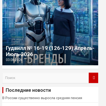
Гудвилл № 16-19 (126-129) Апрель-
Июль 2026
03.08.2026
П
о
и
Последние новости
с
к
В России существенно выросла средняя пенсия