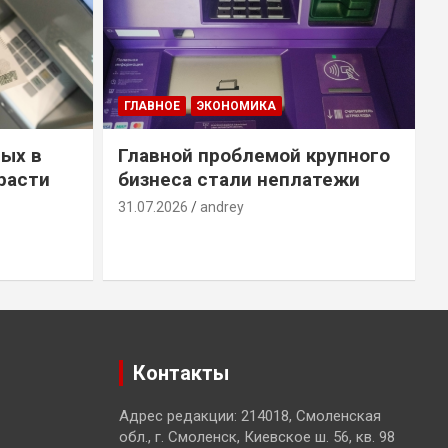
ГЛАВНОЕ
ЭКОНОМИКА
ых в
Главной проблемой крупного
расти
бизнеса стали неплатежи
31.07.2026
andrey
3
Контакты
Адрес редакции: 214018, Смоленская
обл., г. Смоленск, Киевское ш. 56, кв. 98