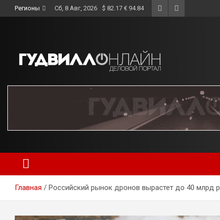
Skip
Регионы
Сб, 8 Авг, 2026
$ 82.17 € 94.84
to
content
Главная
Российский рынок дронов вырастет до 40 млрд 