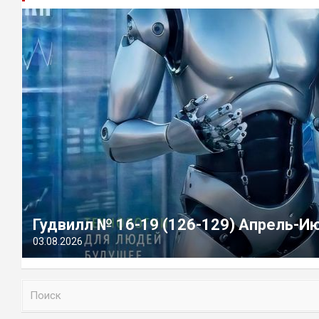
Гудвилл № 16-19 (126-129) Апрель-И
03.08.2026
П
о
и