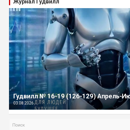
Журнал Гудвилл
Гудвилл № 16-19 (126-129) Апрель-И
03.08.2026
П
о