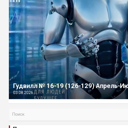
Гудвилл № 16-19 (126-129) Апрель-И
03.08.2026
П
о
и