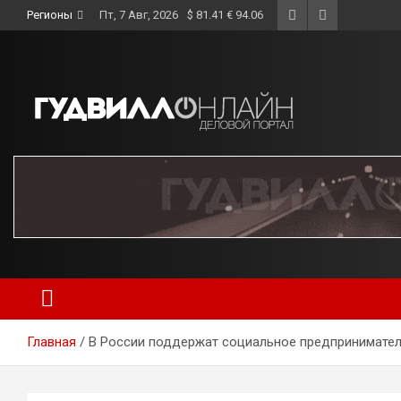
Skip
Регионы
Пт, 7 Авг, 2026
$ 81.41 € 94.06
to
content
Главная
В России поддержат социальное предпринимате