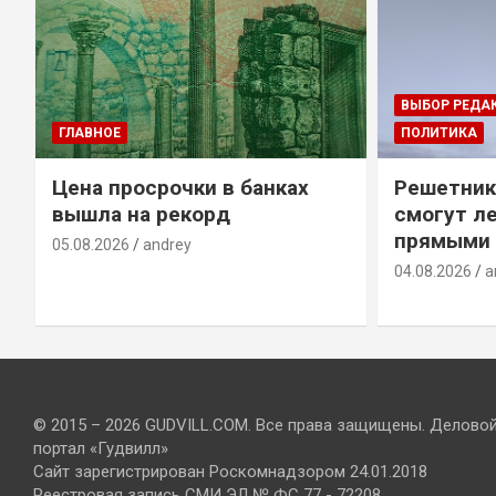
ВЫБОР РЕДА
ГЛАВНОЕ
ПОЛИТИКА
Цена просрочки в банках
Решетник
вышла на рекорд
смогут ле
прямыми 
05.08.2026
andrey
04.08.2026
a
© 2015 – 2026 GUDVILL.COM. Все права защищены. Делово
портал «Гудвилл»
Сайт зарегистрирован Роскомнадзором 24.01.2018
Реестровая запись СМИ ЭЛ № ФС 77 - 72208