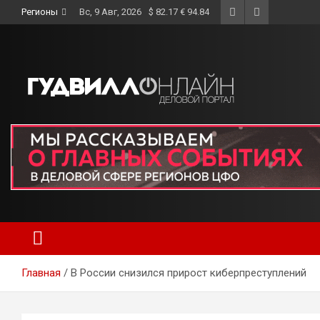
Skip
Регионы
Вс, 9 Авг, 2026
$ 82.17 € 94.84
to
content
Главная
В России снизился прирост киберпреступлений