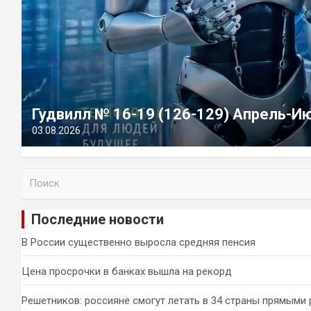
Гудвилл № 16-19 (126-129) Апрель-И
03.08.2026
П
о
и
Последние новости
с
к
В России существенно выросла средняя пенсия
Цена просрочки в банках вышла на рекорд
Решетников: россияне смогут летать в 34 страны прямыми