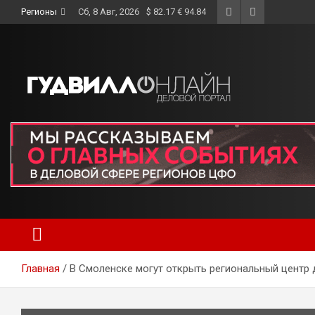
Skip
Регионы
Сб, 8 Авг, 2026
$ 82.17 € 94.84
to
content
Главная
В Смоленске могут открыть региональный центр