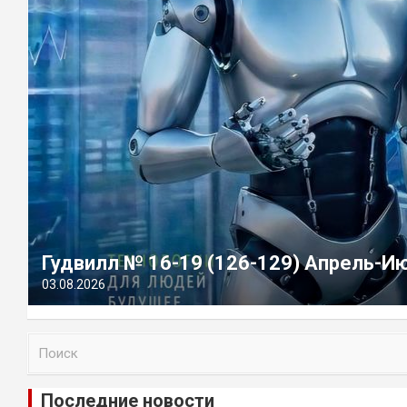
Гудвилл № 16-19 (126-129) Апрель-И
03.08.2026
П
о
и
Последние новости
с