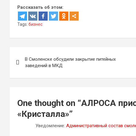
Рассказать об этом:
Tags:
бизнес
Навигация
В Смоленске обсудили закрытие питейных
по
заведений в МКД
записям
One thought on “
АЛРОСА прио
«Кристалла»
”
Уведомление:
Административный состав смол