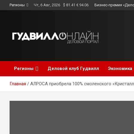
Skip
Регионы
Чт, 6 Авг, 2026
$ 81.41 € 94.06
Бизнес-премия «Дело
to
content
Регионы
Деловой клуб Гудвилл
Экономика
Главная
АЛРОСА приобрела 100% смоленского «Кристалл