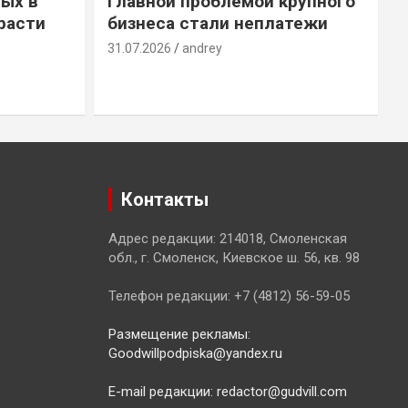
ых в
Главной проблемой крупного
расти
бизнеса стали неплатежи
31.07.2026
andrey
3
Контакты
Адрес редакции: 214018, Смоленская
обл., г. Смоленск, Киевское ш. 56, кв. 98
Телефон редакции: +7 (4812) 56-59-05
Размещение рекламы:
Goodwillpodpiska@yandex.ru
E-mail редакции: redactor@gudvill.com