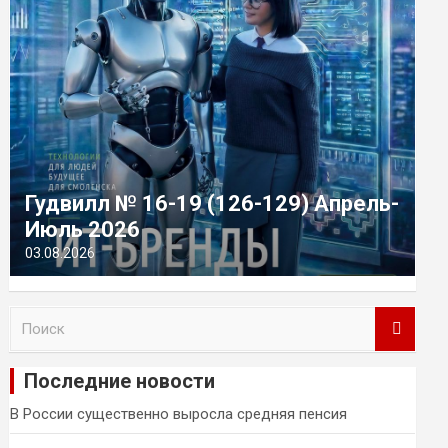
Гудвилл № 16-19 (126-129) Апрель-
Июль 2026
03.08.2026
П
о
и
Последние новости
с
к
В России существенно выросла средняя пенсия