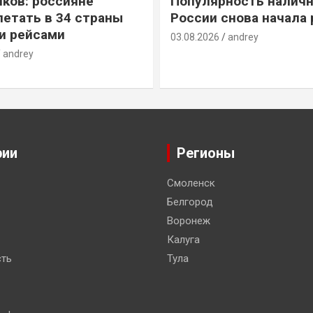
ков: россияне
Популярность наличн
летать в 34 страны
России снова начала 
и рейсами
03.08.2026
andrey
andrey
рии
Регионы
Смоленск
Белгород
Воронеж
Калуга
ть
Тула