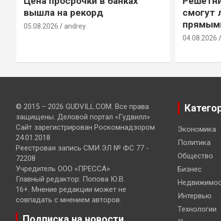
Цена просрочки в банках
Решетни
вышла на рекорд
смогут 
прямым
05.08.2026
andrey
04.08.2026
© 2015 – 2026 GUDVILL.COM. Все права
Катего
защищены. Деловой портал «Гудвилл»
Сайт зарегистрирован Роскомнадзором
Экономика
24.01.2018
Политика
Реестровая запись СМИ ЭЛ № ФС 77 -
Общество
72208
Учредитель ООО «ПРЕССА»
Бизнес
Главный редактор: Попова Ю.В.
Недвижимос
16+. Мнение редакции может не
Интервью
совпадать с мнением авторов.
Технологии
Подписка на новости