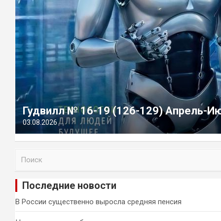
Гудвилл № 16-19 (126-129) Апрель-И
03.08.2026
П
о
и
Последние новости
с
к
В России существенно выросла средняя пенсия