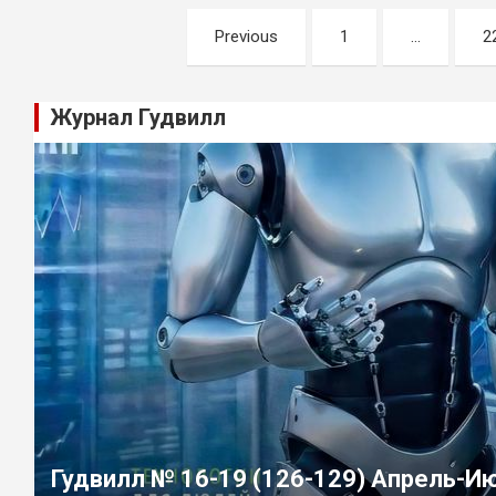
Навигация
Previous
1
…
2
по
записям
Журнал Гудвилл
Гудвилл № 16-19 (126-129) Апрель-И