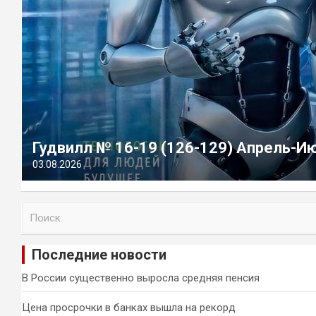
Гудвилл № 16-19 (126-129) Апрель-И
03.08.2026
П
о
и
Последние новости
с
к
В России существенно выросла средняя пенсия
Цена просрочки в банках вышла на рекорд