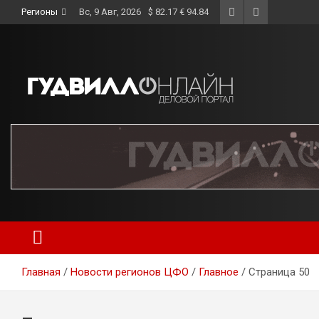
Skip
Регионы
Вс, 9 Авг, 2026
$ 82.17 € 94.84
to
content
Главная
Новости регионов ЦФО
Главное
Страница 50